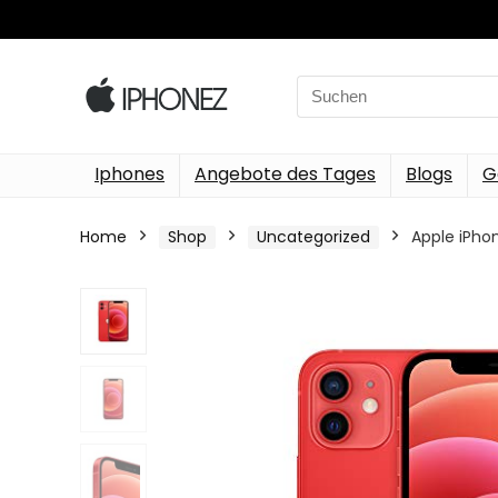
Search
for:
Iphones
Angebote des Tages
Blogs
G
Home
Shop
Uncategorized
Apple iPho