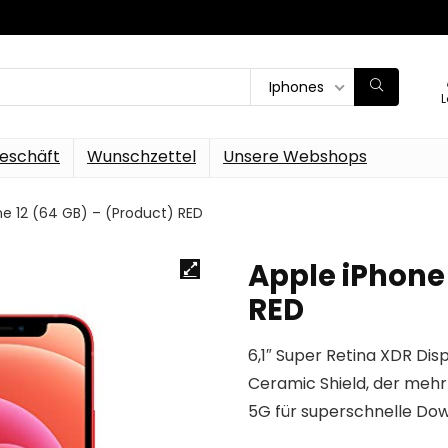
Iphones
L
eschäft
Wunschzettel
Unsere Webshops
ne 12 (64 GB) – (Product) RED
Apple iPhone 
RED
6,1″ Super Retina XDR Dis
Ceramic Shield, der mehr
5G für superschnelle Dow