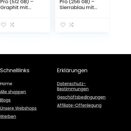
Pro (512 GB) –
Pro (256 GB) –
Graphit mit
Sierrablau mit
AppleCare+
AppleCare+
Schnelllinks
Erklärungen
Home
Datenschutz-
Bestimmungen
Alle shoppen
Geschäftsbedingungen
Blogs
Affiliate-Offenlegung
Unsere Webshops
Werben