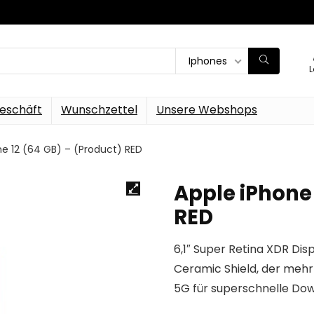
Iphones
L
eschäft
Wunschzettel
Unsere Webshops
ne 12 (64 GB) – (Product) RED
Apple iPhone 
RED
6,1″ Super Retina XDR Dis
Ceramic Shield, der mehr
5G für superschnelle Dow