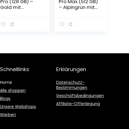
Pro (128 GB) –
Pro Max (512 GB)
Gold mit
– Alpingrün mit
AppleCare+
AppleCare+
Schnelllinks
Erklärungen
Home
Datenschutz-
Bestimmungen
Alle shoppen
Geschäftsbedingungen
Blogs
Affiliate-Offenlegung
Unsere Webshops
Werben