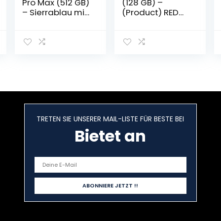
Pro Max (512 GB)
(128 GB) –
– Sierrablau mit
(Product) RED
AppleCare+
mit AirPods Pro
mit MagSafe
Ladecase
TRETEN SIE UNSERER MAIL-LISTE FÜR BESTE BEI
Bietet an