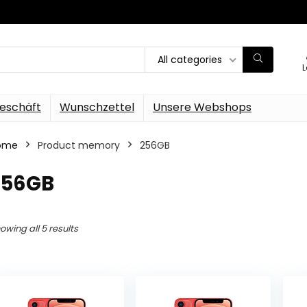
All categories
L
eschäft
Wunschzettel
Unsere Webshops
ome
Product memory
256GB
256GB
owing all 5 results