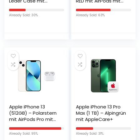
Leder Case mit
RED mit AirPods mit
MagSafe (für iPhone
kabelgebundenem
13) – Mitternacht
Ladecase
Already Sold: 30%
Already Sold: 63%
Apple iPhone 13
Apple iPhone 13 Pro
(512GB) – Polarstern
Max (1 TB) – Alpingrün
mit AirPods Pro mit
mit AppleCare+
MagSafe Ladecase
Already Sold: 95%
Already Sold: 31%