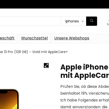
Iphones
L
eschäft
Wunschzettel
Unsere Webshops
ne 13 Pro (128 GB) – Gold mit AppleCare+
Apple iPhone 
mit AppleCa
Prüfen Sie, ob diese Abd
beinhaltet 19% Versicher
Ich habe Folgendes erhal
damit einverstanden: di