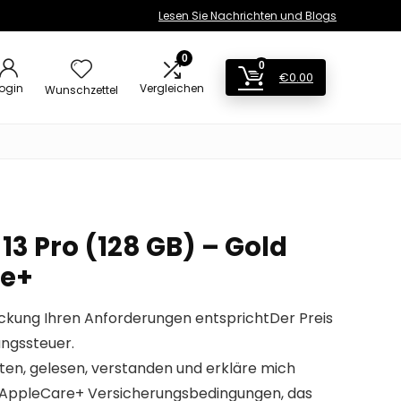
Lesen Sie Nachrichten und Blogs
0
0
€
0.00
ogin
Vergleichen
Wunschzettel
13 Pro (128 GB) – Gold
re+
eckung Ihren Anforderungen entsprichtDer Preis
ungssteuer.
ten, gelesen, verstanden und erkläre mich
e AppleCare+ Versicherungsbedingungen, das