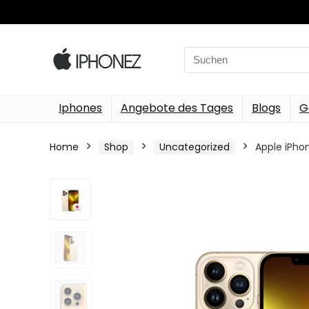
Search
for:
Iphones
Angebote des Tages
Blogs
G
Home
Shop
Uncategorized
Apple iPho