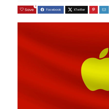
0
Save