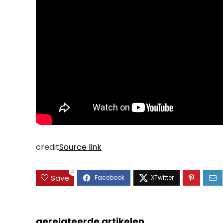
credit
Source link
0
Save
gerelateerde artikelen