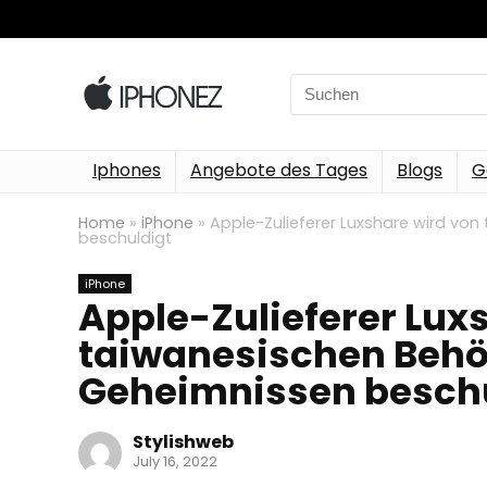
Search
for:
Iphones
Angebote des Tages
Blogs
G
Home
»
iPhone
»
Apple-Zulieferer Luxshare wird vo
beschuldigt
iPhone
Apple-Zulieferer Lux
taiwanesischen Behö
Geheimnissen besch
Stylishweb
July 16, 2022