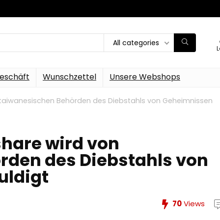
All categories
L
eschäft
Wunschzettel
Unsere Webshops
n taiwanesischen Behörden des Diebstahls von Geheimnissen
share wird von
rden des Diebstahls von
uldigt
70
Views