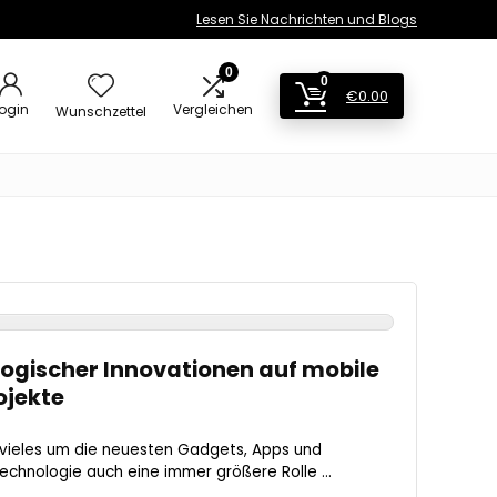
Lesen Sie Nachrichten und Blogs
0
0
€
0.00
ogin
Vergleichen
Wunschzettel
ogischer Innovationen auf mobile
ojekte
h vieles um die neuesten Gadgets, Apps und
echnologie auch eine immer größere Rolle ...