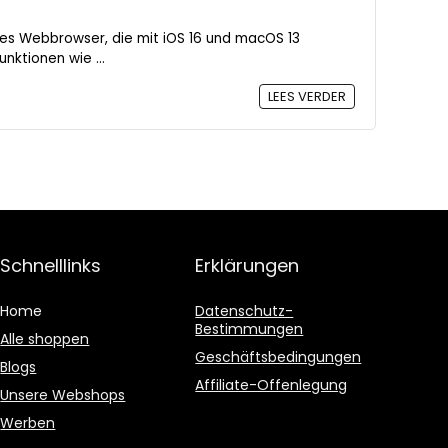
ples Webbrowser, die mit iOS 16 und macOS 13
unktionen wie ...
LEES VERDER
Schnelllinks
Erklärungen
Home
Datenschutz-
Bestimmungen
Alle shoppen
Geschäftsbedingungen
Blogs
Affiliate-Offenlegung
Unsere Webshops
Werben