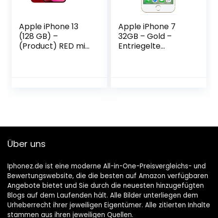
Apple iPhone 13
Apple iPhone 7
(128 GB) –
32GB – Gold –
(Product) RED mit
Entriegelte
AirPods Pro mit
(Generalüberholt)
MagSafe Ladecase
Über uns
Iphonez.de ist eine moderne All-in-One-Preisvergleichs- und
Bewertungswebsite, die die besten auf Amazon verfügbaren
Angebote bietet und Sie durch die neuesten hinzugefügten
Blogs auf dem Laufenden hält. Alle Bilder unterliegen dem
Urheberrecht ihrer jeweiligen Eigentümer. Alle zitierten Inhalte
stammen aus ihren jeweiligen Quellen.