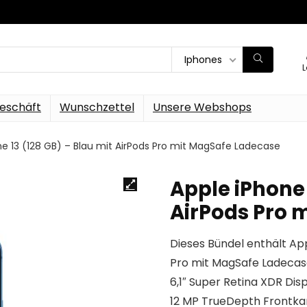
Iphones
L
eschäft
Wunschzettel
Unsere Webshops
ne 13 (128 GB) – Blau mit AirPods Pro mit MagSafe Ladecase
Apple iPhone 
AirPods Pro 
Dieses Bündel enthält App
Pro mit MagSafe Ladeca
6,1″ Super Retina XDR Dis
12 MP TrueDepth Frontk