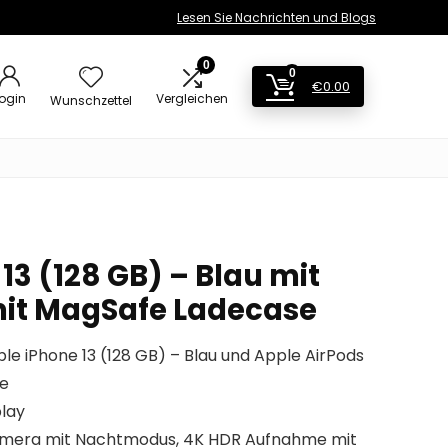
Lesen Sie Nachrichten und Blogs
0
0
€
0.00
ogin
Vergleichen
Wunschzettel
13 (128 GB) – Blau mit
mit MagSafe Ladecase
le iPhone 13 (128 GB) – Blau und Apple AirPods
se
play
amera mit Nachtmodus, 4K HDR Aufnahme mit