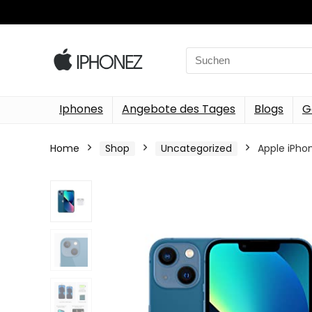
Search
for:
Iphones
Angebote des Tages
Blogs
G
Home
Shop
Uncategorized
Apple iPho