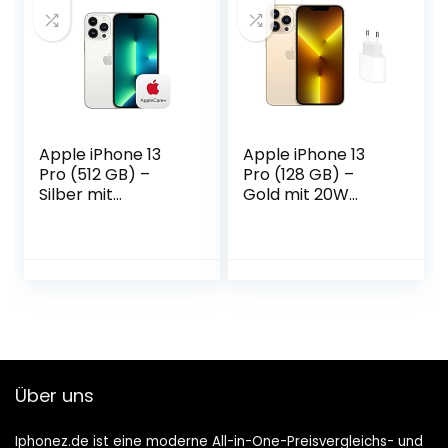
Apple iPhone 13
Apple iPhone 13
Pro (512 GB) –
Pro (128 GB) –
Silber mit
Gold mit 20W
AppleCare+
USB‑C Power
Adapter
Über uns
Iphonez.de ist eine moderne All-in-One-Preisvergleichs- und