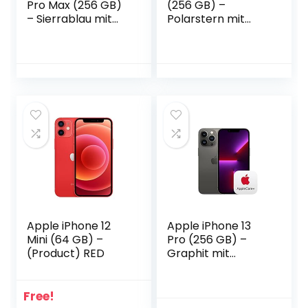
Pro Max (256 GB)
(256 GB) –
– Sierrablau mit
Polarstern mit
AirPods Pro
Leder Case mit
MagSafe (für
iPhone 13) –
Mitternacht
Apple iPhone 12
Apple iPhone 13
Mini (64 GB) –
Pro (256 GB) –
(Product) RED
Graphit mit
AppleCare+
Free!