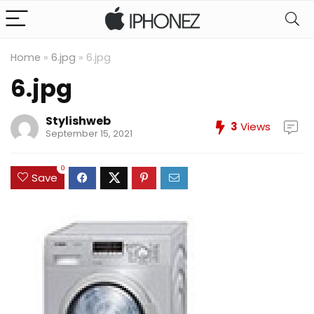
Home
»
6.jpg
»
6.jpg
6.jpg
Stylishweb
3
Views
September 15, 2021
0
Save