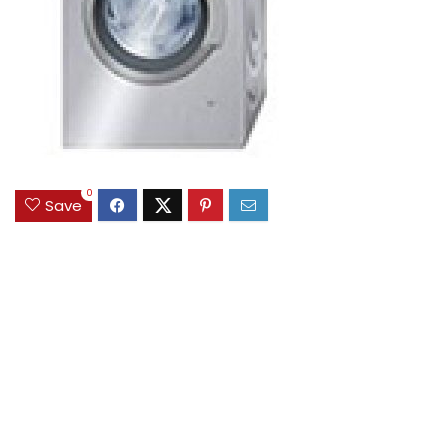
0
Save