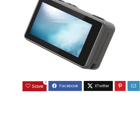
0
Save