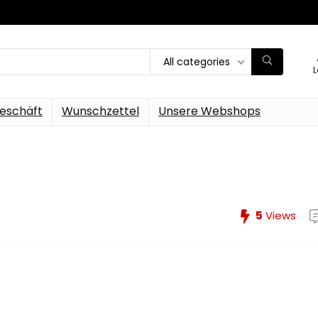
All categories
L
eschäft
Wunschzettel
Unsere Webshops
5
Views