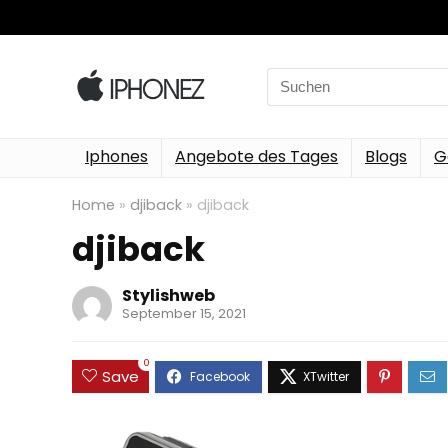
Search
for:
Iphones
Angebote des Tages
Blogs
G
Home
»
djiback
»
djiback
djiback
Stylishweb
September 15, 2021
0
Save