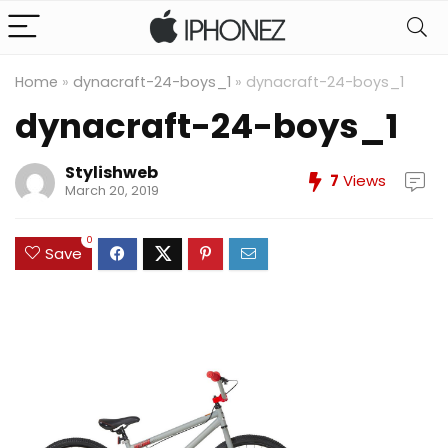
Home
»
dynacraft-24-boys_1
»
dynacraft-24-boys_1
dynacraft-24-boys_1
Stylishweb
7
Views
March 20, 2019
0
Save