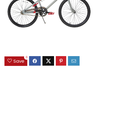
0
Save