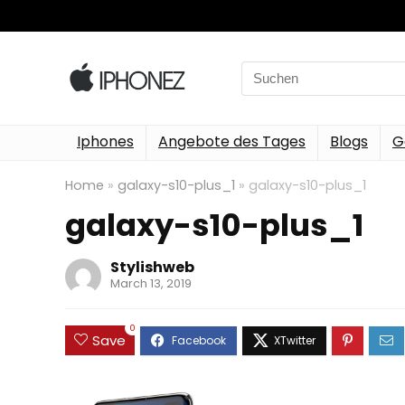
Search
for:
Iphones
Angebote des Tages
Blogs
G
Home
»
galaxy-s10-plus_1
»
galaxy-s10-plus_1
galaxy-s10-plus_1
Stylishweb
March 13, 2019
0
Save