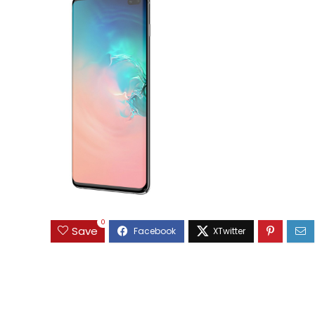
0
Save