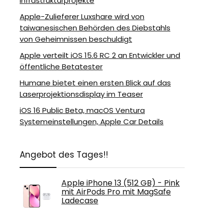
Infrastrukturprojekte
Apple-Zulieferer Luxshare wird von
taiwanesischen Behörden des Diebstahls
von Geheimnissen beschuldigt
Apple verteilt iOS 15.6 RC 2 an Entwickler und
öffentliche Betatester
Humane bietet einen ersten Blick auf das
Laserprojektionsdisplay im Teaser
iOS 16 Public Beta, macOS Ventura
Systemeinstellungen, Apple Car Details
Angebot des Tages!!
Apple iPhone 13 (512 GB) - Pink
mit AirPods Pro mit MagSafe
Ladecase