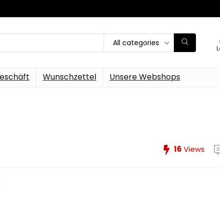
All categories
L
eschäft
Wunschzettel
Unsere Webshops
16
Views