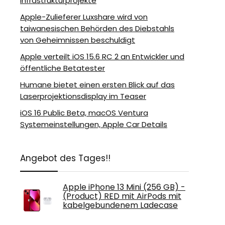
Infrastrukturprojekte
Apple-Zulieferer Luxshare wird von
taiwanesischen Behörden des Diebstahls
von Geheimnissen beschuldigt
Apple verteilt iOS 15.6 RC 2 an Entwickler und
öffentliche Betatester
Humane bietet einen ersten Blick auf das
Laserprojektionsdisplay im Teaser
iOS 16 Public Beta, macOS Ventura
Systemeinstellungen, Apple Car Details
Angebot des Tages!!
Apple iPhone 13 Mini (256 GB) -
(Product) RED mit AirPods mit
kabelgebundenem Ladecase