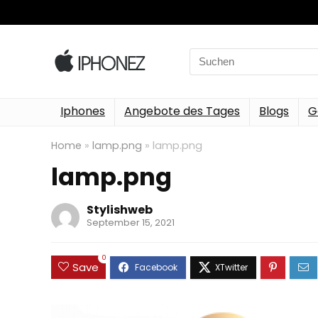
Search
for:
Iphones
Angebote des Tages
Blogs
G
Home
»
lamp.png
»
lamp.png
lamp.png
Stylishweb
September 15, 2021
0
Save