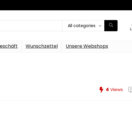
All categories
L
eschäft
Wunschzettel
Unsere Webshops
4
Views