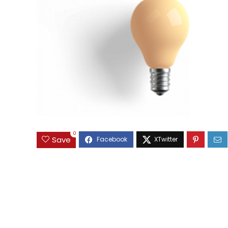
0
Save