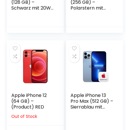
(128 GB) –
(256 GB) –
Schwarz mit 20W
Polarstern mit
USB‑C Power
Leder Case mit
Adapter
MagSafe (für
iPhone 13) –
Mitternacht
Apple iPhone 12
Apple iPhone 13
(64 GB) –
Pro Max (512 GB) –
(Product) RED
Sierrablau mit
AppleCare+
Out of Stock