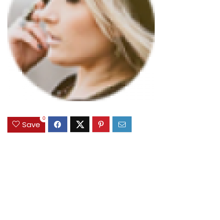
0
Save