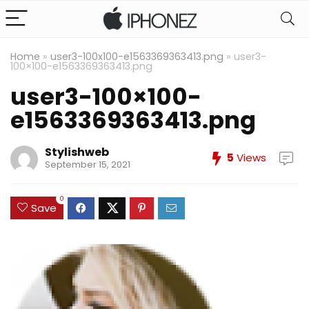
Home
»
user3-100x100-e1563369363413.png
»
user3-
100×100-e1563369363413.png
user3-100×100-
e1563369363413.png
Stylishweb
5
Views
September 15, 2021
0
Save