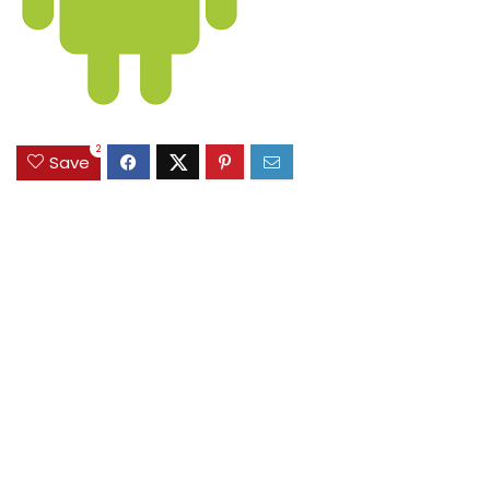
2
Save